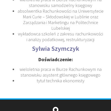
stanowisku samodzielny księgowy
absolwentka Rachunkowości na Uniwersytecie
Marii Curie – Skłodowskiej w Lublinie oraz
Zarządzania i Marketingu na Politechnice
Lubelskiej
wykładowca szkoleń z zakresu rachunkowości
i analizy podatkowej, restrukturyzacji
Sylwia Szymczyk
Doświadczenie:
wieloletnia praca w Biurze Rachunkowym na
stanowisku asystent głównego księgowego
tytuł technika ekonomisty